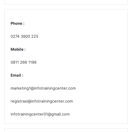
merah
Fotocopy ijazah terakhir sebanyak 2 lembar
Fotocopy KTP masih berlaku
Phone :
Surat Keterangan Sehat dari Dokter terbaru
0274 3900 225
Surat pengalaman kerja dari perusahaan yang
bersangkutan sesuai dengan sertifikasi yang
Mobile :
akan diikuti
0811 266 1196
Form Pre-Registrasi
Email :
DATA MATERI TRAINING
marketing1@infotrainingcenter.com
: Sertifikasi K3 Pemadam
registrasi@infotrainingcenter.com
Kebakaran Level D (Blended) by
Topik
KEMNAKER RI
Training
infotrainingcenter01@gmail.com