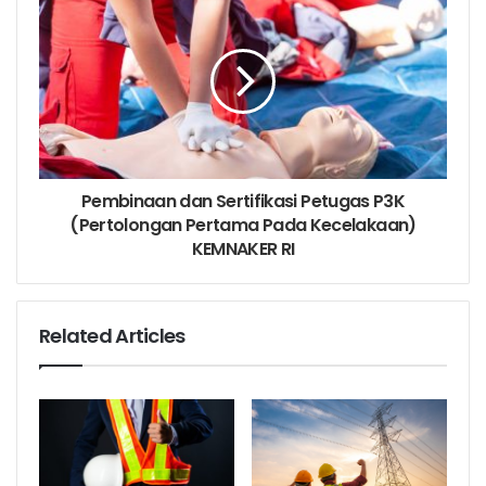
Memadamkan kebakaran tingkat awal
WHO SHOULD ATTEND
Personnel who designated as team leader/floor
warden that responsible for
fire fighting
in each unit
of workplace
Pembinaan dan Sertifikasi Petugas P3K
(Pertolongan Pertama Pada Kecelakaan)
KEMNAKER RI
OUTLINE
Government Regulation
Related Articles
Theory and Anatomy of Fire
Active Fire Protection System
Passive Fire Protection System
Basic Fire Safety Management
Basic Fire Emergency Procedure