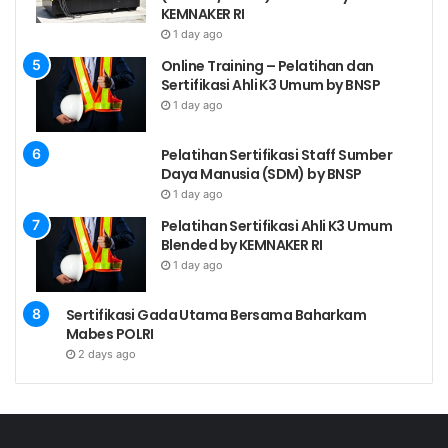
*Alamat
KEMNAKER RI
Perusahaan
1 day ago
Online Training – Pelatihan dan
*Email
Sertifikasi Ahli K3 Umum by BNSP
Perusahaan
1 day ago
eg: gmail, yahoo, hotmail
*Email
Pelatihan Sertifikasi Staff Sumber
Alternatif
Daya Manusia (SDM) by BNSP
1 day ago
*Telepon
Pelatihan Sertifikasi Ahli K3 Umum
Kantor
Blended by KEMNAKER RI
1 day ago
Ekstensi
Sertifikasi Gada Utama Bersama Baharkam
*Handphone
Mabes POLRI
2 days ago
* Harus di isi