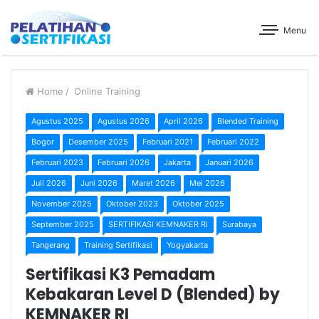
Menu
Home
/
Online Training
Agustus 2025
Agustus 2026
April 2026
Blended Training
Bogor
Desember 2025
Februari 2021
Februari 2022
Februari 2023
Februari 2026
Jakarta
Januari 2026
Juli 2026
Juni 2026
Maret 2026
Mei 2026
November 2025
Oktober 2023
Oktober 2025
September 2025
SERTIFIKASI KEMNAKER RI
Surabaya
Tangerang
Training Sertifikasi
Yogyakarta
Sertifikasi K3 Pemadam
Kebakaran Level D (Blended) by
KEMNAKER RI